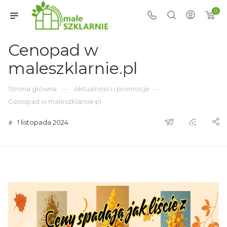
0
Cenopad w
maleszklarnie.pl
—
—
Strona główna
Aktualności i promocje
Cenopad w maleszklarnie.pl
1 listopada 2024