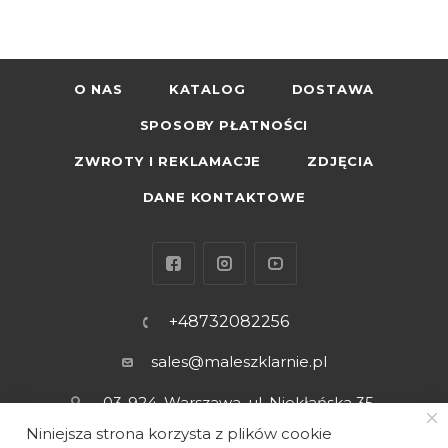
O NAS
KATALOG
DOSTAWA
SPOSOBY PŁATNOŚCI
ZWROTY I REKLAMACJE
ZDJĘCIA
DANE KONTAKTOWE
+48732082256
sales@maleszklarnie.pl
03-924, Warszawa, ul. Niekłańska 35
lok. 1
Niniejsza strona korzysta z plików cookie