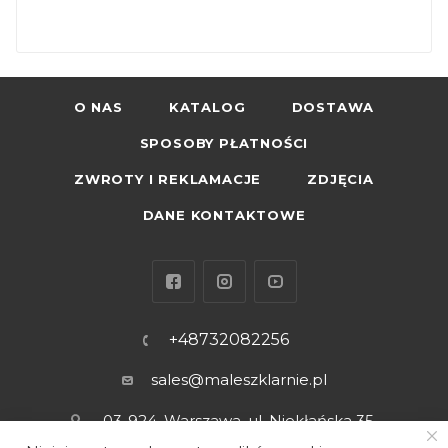
O NAS
KATALOG
DOSTAWA
SPOSOBY PŁATNOŚCI
ZWROTY I REKLAMACJE
ZDJĘCIA
DANE KONTAKTOWE
+48732082256
sales@maleszklarnie.pl
03-924, Warszawa, ul. Niekłańska 35
lok. 1